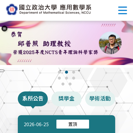
跳
到
主
要
內
容
區
塊
:::
系所公告
獎學金
學術活動
2026-06-25
置頂