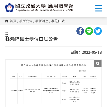
跳
到
主
要
內
首頁
/
系所公告
/
最新消息
/
學位口試
容
區
塊
:::
:::
林瀚陞碩士學位口試公告
日期：2021-05-13