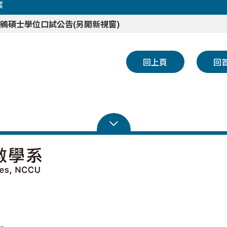
案
鵷碩士學位口試公告(另開新視窗)
回上頁
回