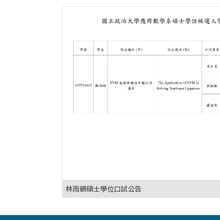
林雨鵷碩士學位口試公告