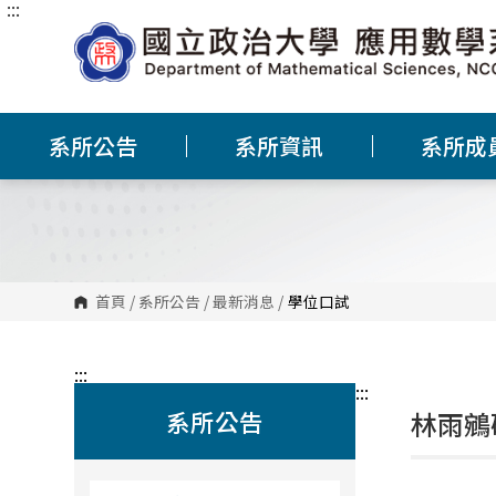
:::
跳
到
主
要
內
容
區
塊
系所公告
系所資訊
系所成
首頁
/
系所公告
/
最新消息
/
學位口試
:::
:::
系所公告
林雨鵷