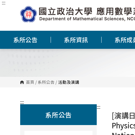
:::
跳
到
主
要
內
容
區
塊
系所公告
系所資訊
系所成
首頁
/
系所公告
/
活動及演講
:::
:::
系所公告
[演講日
Physic