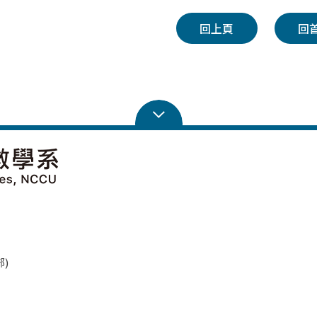
回上頁
回
學部)