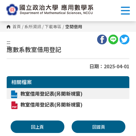
跳
到
主
要
內
首頁
/
系所資訊
/
下載專區
/
空間借用
容
區
塊
:::
:::
應數系教室借用登記
日期：2025-04-01
相關檔案
教室借用登記表(另開新視窗)
教室借用登記表(另開新視窗)
回上頁
回首頁