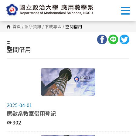
跳
到
主
要
內
首頁
/
系所資訊
/
下載專區
/
空間借用
容
區
塊
:::
:::
空間借用
2025-04-01
應數系教室借用登記
302