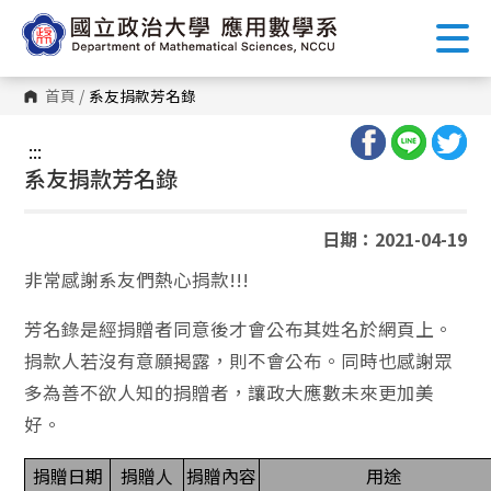
跳
到
主
要
內
首頁
/
系友捐款芳名錄
容
區
塊
:::
系友捐款芳名錄
日期：2021-04-19
非常感謝系友們熱心捐款!!!
芳名錄是經捐贈者同意後才會公布其姓名於網頁上。
捐款人若沒有意願揭露，則不會公布。同時也感謝眾
多為善不欲人知的捐贈者，讓政大應數未來更加美
好。
捐贈日期
捐贈人
捐贈內容
用途