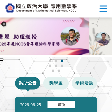
跳
到
主
要
內
容
區
塊
:::
系所公告
獎學金
學術活動
2026-06-25
置頂