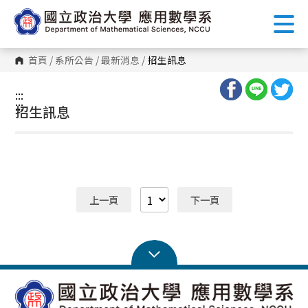
跳
到
主
要
內
首頁
/
系所公告
/
最新消息
/
招生訊息
容
區
塊
:::
:::
招生訊息
上一頁
下一頁