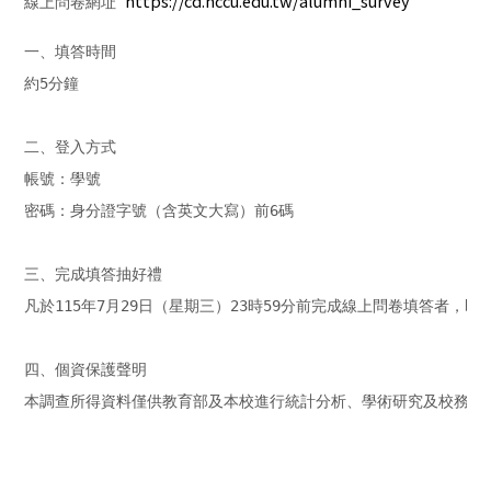
https://cd.nccu.edu.tw/alumni_survey
線上問卷網址 
一、填答時間

約5分鐘

二、登入方式

帳號：學號

密碼：身分證字號（含英文大寫）前6碼

三、完成填答抽好禮

凡於115年7月29日（星期三）23時59分前完成線上問卷填答者，即
四、個資保護聲明

本調查所得資料僅供教育部及本校進行統計分析、學術研究及校務發