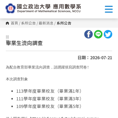
跳
到
主
要
內
首頁
/
系所公告
/
最新消息
/
系所公告
容
區
塊
:::
:::
畢業生流向調查
日期：2026-07-21
為配合教育部畢業流向調查，請踴躍填寫調查問卷!
113學年度畢業校友（畢業滿1年）
111學年度畢業校友（畢業滿3年）
109學年度畢業校友（畢業滿5年）