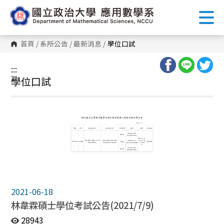
跳
到
主
要
內
首頁
/
系所公告
/
最新消息
/
學位口試
容
區
塊
:::
:::
學位口試
2021-06-18
林韋霖碩士學位考試公告(2021/7/9)
28943