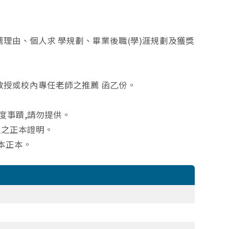
推薦理由、個人求 學規劃、畢業後職(學)涯規劃及獲獎
導教授或校內專任老師之推薦 函乙份。
度事蹟,請勿提供。
立之正本證明。
本正本。