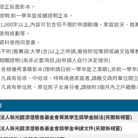
證正反面影本。
證明:前一學年度成績證明正本。
:1,000字以上,內容可包含但不限於申請動機、家庭狀況、
使用規劃等。
資料使用同意書。
先不附)推薦函:大學(含)以上之申請,需檢附班導師或論文指
相關證明:(為非必要項目,由申請人自行決定提供)
各類優秀事蹟影本(限申請日前一學年度之事蹟),非前一學年
凡具有低收、中低收、特殊境遇家庭者,請繳交政府單位開
凡具有新住民、原住民子女身分者,請檢附3個月內之戶籍謄
案
法人新光鋼添澄慈善基金會菁英學生獎學金辦法(另開新視窗)
法人新光鋼添澄慈善基金會獎學金申請文件(另開新視窗)