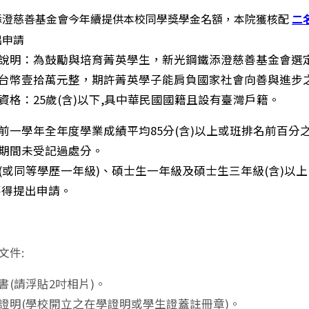
添澄慈善基金會今年續提供本校同學獎學金名額，本院獲核配
二
出申請
說明：為鼓勵與培育菁英學生，
新光鋼鐵添澄慈善基金會選
台幣壹拾萬元整，
期許菁英學子能肩負國家社會向善與進步
資格：25歲(含)以下,具中華民國國籍且設有臺灣戶籍。
前一學年全年度學業成績平均85分(含)以上或班排名前百分之
期間未受記過處分。
(或同等學歷一年級)、碩士生一年級及碩士生三年級(含)以上
不得提出申請。
文件:
書(請浮貼2吋相片)。
證明(學校開立之在學證明或學生證蓋註冊章)。