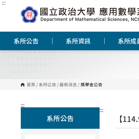
:::
跳
到
主
要
內
容
區
塊
系所公告
系所資訊
系所成
首頁
/
系所公告
/
最新消息
/
獎學金公告
:::
:::
系所公告
【11