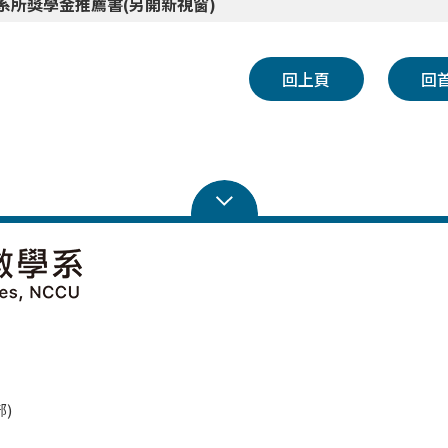
4系所獎學金推薦書(另開新視窗)
回上頁
回
學部)