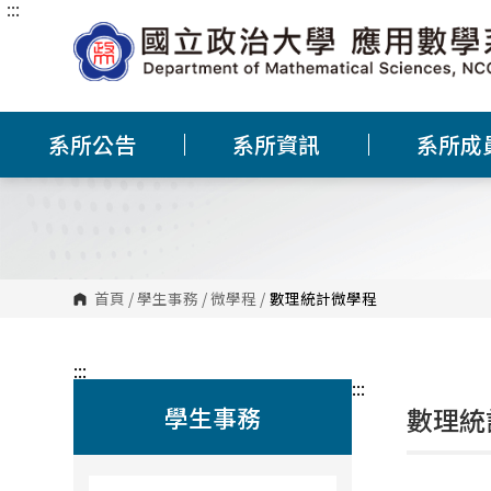
:::
跳
到
主
要
內
容
區
塊
系所公告
系所資訊
系所成
首頁
/
學生事務
/
微學程
/
數理統計微學程
:::
:::
學生事務
數理統