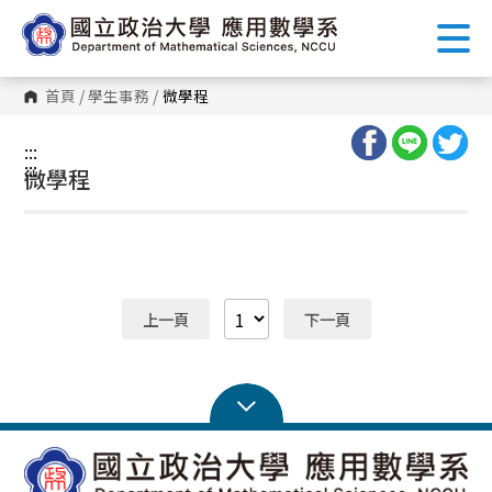
跳
到
主
要
內
首頁
/
學生事務
/
微學程
容
區
塊
:::
:::
微學程
上一頁
下一頁