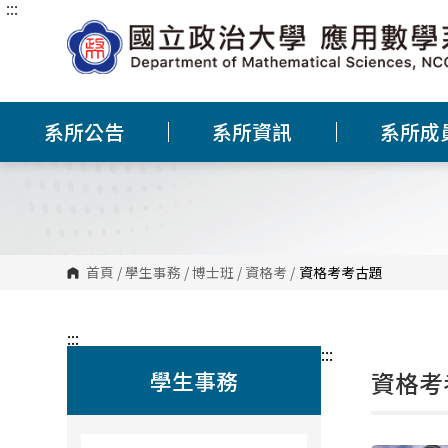
:::
跳
到
主
要
內
容
區
塊
系所公告
系所資訊
系所成
首頁
/
學生事務
/
博士班
/
資格考
/
資格考考古題
:::
:::
學生事務
資格考