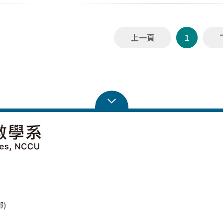
上一頁
1
學部)