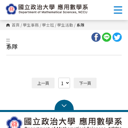
跳
到
主
要
內
首頁
/
學生事務
/
學士班
/
學生活動
/
系隊
容
區
塊
:::
:::
系隊
上一頁
下一頁