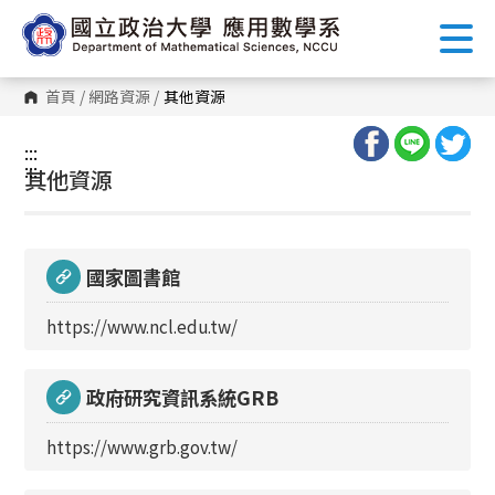
跳
到
主
要
內
首頁
/
網路資源
/
其他資源
容
區
塊
:::
:::
其他資源
國家圖書館
https://www.ncl.edu.tw/
政府研究資訊系統GRB
https://www.grb.gov.tw/