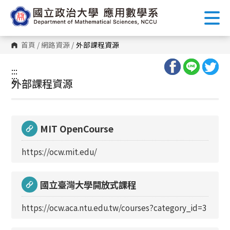
跳
到
主
要
內
首頁
/
網路資源
/
外部課程資源
容
區
塊
:::
:::
外部課程資源
MIT OpenCourse
https://ocw.mit.edu/
國立臺灣大學開放式課程
https://ocw.aca.ntu.edu.tw/courses?category_id=3