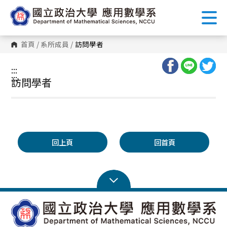
跳
到
主
要
內
首頁
/
系所成員
/
訪問學者
容
區
塊
:::
:::
訪問學者
回上頁
回首頁