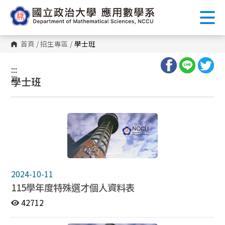
跳
到
主
要
內
首頁
/
招生專區
/
學士班
容
區
塊
:::
:::
學士班
2024-10-11
115學年度特殊選才個人資料表
42712