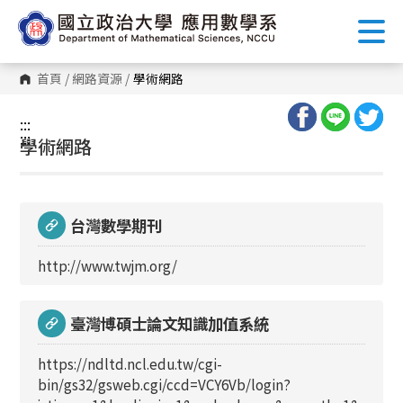
跳
到
主
要
內
首頁
/
網路資源
/
學術網路
容
區
塊
:::
:::
學術網路
台灣數學期刊
http://www.twjm.org/
臺灣博碩士論文知識加值系統
https://ndltd.ncl.edu.tw/cgi-
bin/gs32/gsweb.cgi/ccd=VCY6Vb/login?