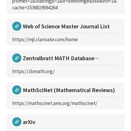
jstimes=1&loadingjs=1&o=dwebmge&ssoauth=1&
cache=1536819564264
Web of Science Master Journal List
https://mjl.clarivate.com/home
Zentralbratt MATH Database
(Mathematical Reviews)
https://zbmath.org/
MathSciNet (Mathematical Reviews)
https://mathscinet.ams.org/mathscinet/
arXiv